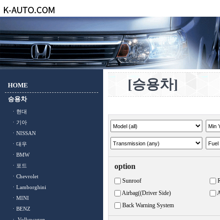
[승용차]
HOME
승용차
ㆍ현대
ㆍ기아
ㆍNISSAN
ㆍ대우
ㆍBMW
option
ㆍ포드
ㆍChevrolet
Sunroof
ㆍLamborghini
Airbag((Driver Side)
A
ㆍMINI
Back Warning System
ㆍBENZ
ㆍ Volkswagen