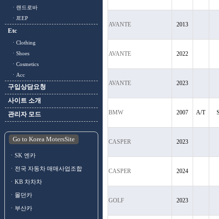
ㆍ랜드로바
ㆍJEEP
AVANTE
2013
Etc
ㆍClothing
AVANTE
2022
ㆍShoes
ㆍCosmetics
ㆍAcc
AVANTE
2023
구입상담요청
사이트 소개
BMW
2007
A/T
관리자 모드
Go to Korea MotersSite
CASPER
2023
ㆍSK 엔카
ㆍ전국 자동차 매매사업조합
CASPER
2024
ㆍKB 차차차
ㆍ몰던카
GOLF
2023
ㆍ부산카