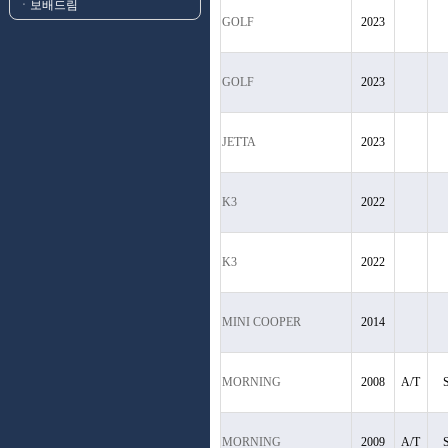
ㆍ보배드림
GOLF
2023
GOLF
2023
JETTA
2023
K3
2022
K3
2022
MINI COOPER
2014
MORNING
2008
A/T
MORNING
2009
A/T